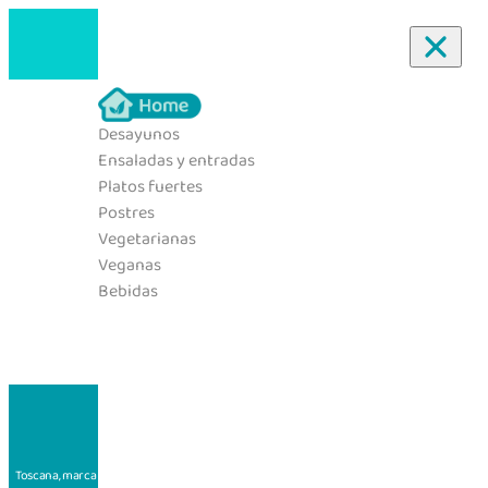
Skip to content
Desayunos
Ensaladas y entradas
Platos fuertes
Postres
Vegetarianas
Nada encontrado
Veganas
Bebidas
Volver al inicio
Toscana, marca de alimentos perteneciente a Sucesores S. A., desde su concepción tiene